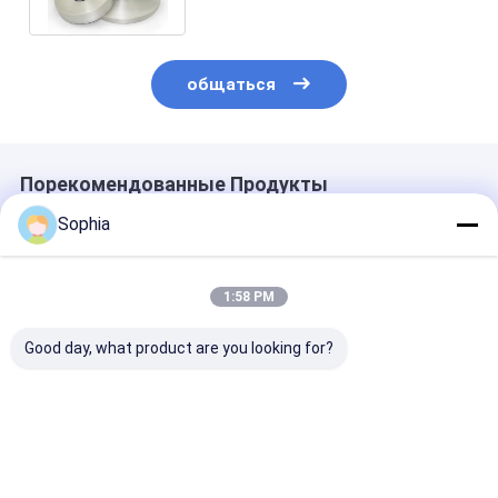
общаться
Порекомендованные Продукты
Sophia
1:58 PM
Good day, what product are you looking for?
E-Glass Fiber
Высокопрочная
Высокоэффек
Braided Tape – High
полиэфирная
бесщелочная 
Temperature
смола,
из стекловол
Resistant &
пропитанная
для
Electrical Insulation
стеклянной лентой
электроизоля
Лучшая цена
Лучшая цена
Лучшая ц
for Thermal
для обмотки
высокотемпе