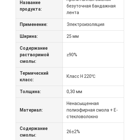
Название
безуточная бандажная
продукта:
лента
Применение:
Электроизоляция
Ширина:
25 мм
Содержание
растворимой
≥90%
смолы:
Термический
Класс H 220℃
класс:
Толщина:
0,30 мм
Ненасыщенная
Дом
Материал:
полиэфирная смола + E-
стекловолокно
Продукты
Содержание
26±2%
О нас
смолы: