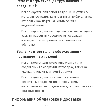
Ремонт и герметизация труб, кабелей и
Лента стеклянной ткани алюминиевой фольги
соединений:
Используется для ремонта трещин и утечек в
Фольга смотрела на бумагу Kraft
металлических или композитных трубах в таких
отраслях, как нефтяная, химическая и
Ткань стеклоткани алюминиевой фольги
водоснабжение
Используется для изоляционной герметизации и
Лента Scrim фольги
защиты кабельных соединений, создавая
прочную водонепроницаемую внешнюю
Клейкая лента для герметизации трубопроводов отоплен
оболочку
Усиление спортивного оборудования и
Двойная, который встали на сторону клейкая лента
промышленных изделий:
Используется для усиления рукояток или
Клейкая лента ЛЮБИМЦА
соединений на спортивных товарах, таких как
удочки, клюшки для гольфа и луки
Отливка вклада точности
Используется для локального усиления
деревянных изделий, пластиковых или
металлических инструментов для повышения их
Электрическая изоляционная панель
долговечности
Информация об упаковке и доставке