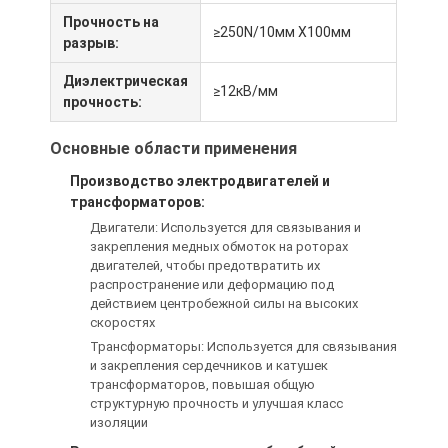
Путешествие фабрики
Прочность на
≥250N/10мм X100мм
разрыв:
Проверка качества
Диэлектрическая
≥12кВ/мм
прочность:
Свяжитесь мы
Основные области применения
Производство электродвигателей и
Слипчивая лента изоляции
трансформаторов:
Двигатели: Используется для связывания и
Лента изоляции стеклянной ткани
закрепления медных обмоток на роторах
двигателей, чтобы предотвратить их
Теплостойкая лента изоляции
распространение или деформацию под
действием центробежной силы на высоких
скоростях
Клейкая лента стеклянной ткани
Трансформаторы: Используется для связывания
и закрепления сердечников и катушек
Клейкая лента фильма Polyimide
трансформаторов, повышая общую
структурную прочность и улучшая класс
Клейкая лента алюминиевой фольги
изоляции