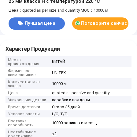
25 мм класса H с температурой 220 °C
Цена：quoted as per size and quantity
MOQ：10000 м
Лучшая цена
Поговорите сейчас
Характер Продукции
Место
КИТАЙ
происхождения
Фирменное
UN.TEX
наименование
Количество мин
10000 м
заказа
Цена
quoted as per size and quantity
Упаковывая детали
коробки и поддоны
Время доставки
Около 35 дней
Условия оплаты
L/C, T/T.
Поставка
10000 роликов в месяц
способности
Нестабильное
≤2
содержание