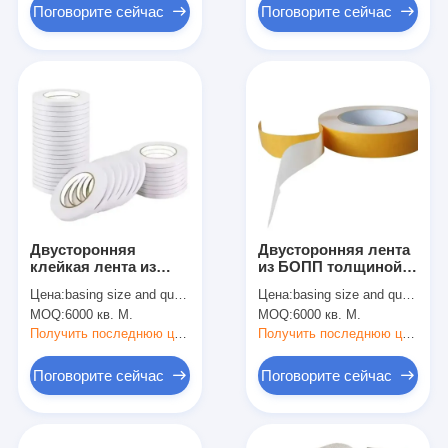
Поговорите сейчас
Поговорите сейчас
Двусторонняя
Двусторонняя лента
клейкая лента из
из БОПП толщиной
акрилового клея на
90 мкм с адгезией 14
Цена:
basing size and quantity
Цена:
basing size and quantity
водной основе с
Н/25 мм и
MOQ:
6000 кв. М.
MOQ:
6000 кв. М.
бумажной
прочностью на
подложкой из белой
разрыв 70 Н/25 мм
Получить последнюю цену
Получить последнюю цену
бумаги с
полиэтиленовым
Поговорите сейчас
Поговорите сейчас
покрытием