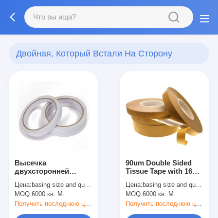
Двойная, Который Встали На Сторону
Клейкая Лента
(13)
Высечка
90um Double Sided
двухсторонней
Tissue Tape with 16
резиновой клейкой
N/25mm Adhesion
Цена:
basing size and quantity
Цена:
basing size and quantity
тканевой ленты
MOQ:
6000 кв. М.
MOQ:
6000 кв. М.
толщиной 80 мкм
для общего
Получить последнюю цену
Получить последнюю цену
склеивания