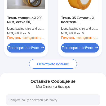
Путешествие фабрики
Проверка качества
Ткань толщиной 200
Ткань 35 Сетчатый
мкм, сетка 50,
носитель
Свяжитесь мы
носитель, клейкая
Двусторонняя
Цена:
basing size and quantity
Цена:
basing size and quantity
двусторонняя лента
клейкая лента 160
MOQ:
6000 кв. М.
MOQ:
6000 кв. М.
Толщина
Получить последнюю цену
Получить последнюю цену
Слипчивая лента изоляции
Поговорите сейчас
Поговорите сейчас
Лента изоляции стеклянной ткани
Осмотрите больше
Теплостойкая лента изоляции
Клейкая лента стеклянной ткани
Оставьте Сообщение
Мы Ответим Быстро
Клейкая лента фильма Polyimide
Клейкая лента алюминиевой фольги