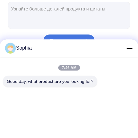
Лента стеклянной ткани алюминиевой фольги
Фольга смотрела на бумагу Kraft
Ткань стеклоткани алюминиевой фольги
Продолжать
Лента Scrim фольги
Sophia
Клейкая лента для герметизации трубопроводов отоплени
Наши Категории
7:46 AM
Двойная, который встали на сторону клейкая лента
Good day, what product are you looking for?
Клейкая лента ЛЮБИМЦА
Отливка вклада точности
Электрическая изоляционная панель
Слипчивая лента
Лента изоляции
Теплостойкая 
изоляции
стеклянной ткани
изоляции