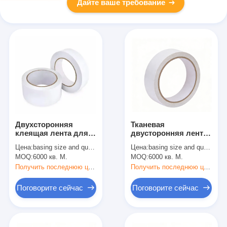
Дайте ваше требование
Двухсторонняя
Тканевая
клеящая лента для
двусторонняя лента
тканей
Превосходная
Цена:
basing size and quantity
Цена:
basing size and quantity
начальная липкость
MOQ:
6000 кв. М.
MOQ:
6000 кв. М.
и удерживающая
способность
Получить последнюю цену
Получить последнюю цену
Поговорите сейчас
Поговорите сейчас