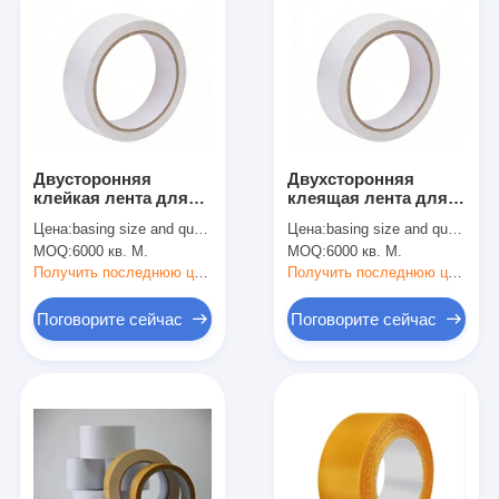
Двусторонняя
Двухсторонняя
клейкая лента для
клеящая лента для
электроники,
тканей толщиной 100
Цена:
basing size and quantity
Цена:
basing size and quantity
автомобилестроения
мм с акриловым
MOQ:
6000 кв. М.
MOQ:
6000 кв. М.
и упаковки
растворителем
Получить последнюю цену
Получить последнюю цену
Поговорите сейчас
Поговорите сейчас
Дом
Продукты
О нас