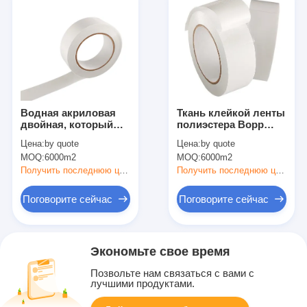
Водная акриловая
Ткань клейкой ленты
двойная, который
полиэстера Bopp
встали на сторону
встали на сторону
Цена:
by quote
Цена:
by quote
клейкая лента 80um-
двойником, который
MOQ:
6000m2
MOQ:
6000m2
120um
не сплетенная
Получить последнюю цену
Получить последнюю цену
Поговорите сейчас
Поговорите сейчас
Экономьте свое время
Позвольте нам связаться с вами с
лучшими продуктами.