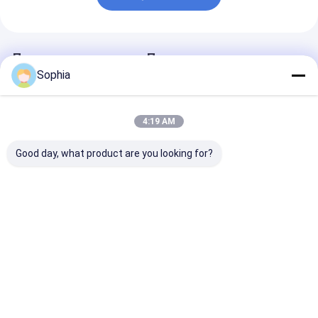
Порекомендованные Продукты
Sophia
4:19 AM
Good day, what product are you looking for?
Stainless Steel
Изготовленный на
Отливка вкла
Camlock Coupling
заказ Camlock
точности AS
Type
алюминия отливки
потеряла отл
A/B/C/D/DC/DP/E/F
вклада точности
точности вос
Precision Investment
Лучшая цена
Лучшая цена
Лучшая ц
Casting
Главная
Карта
контактные
Desktop
страница
сайта
данные
Site