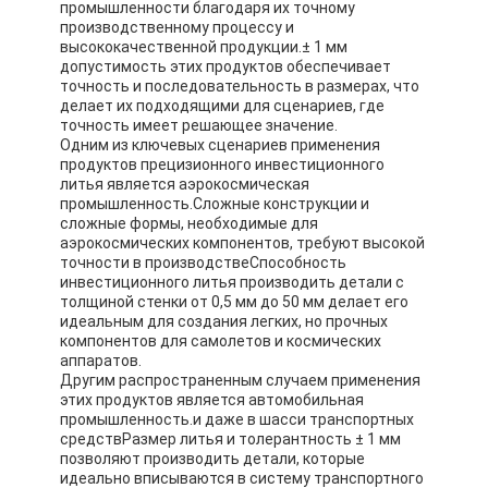
промышленности благодаря их точному
Путешествие фабрики
производственному процессу и
высококачественной продукции.± 1 мм
допустимость этих продуктов обеспечивает
Проверка качества
точность и последовательность в размерах, что
делает их подходящими для сценариев, где
Свяжитесь мы
точность имеет решающее значение.
Одним из ключевых сценариев применения
продуктов прецизионного инвестиционного
литья является аэрокосмическая
промышленность.Сложные конструкции и
Слипчивая лента изоляции
сложные формы, необходимые для
аэрокосмических компонентов, требуют высокой
Лента изоляции стеклянной ткани
точности в производствеСпособность
инвестиционного литья производить детали с
толщиной стенки от 0,5 мм до 50 мм делает его
Теплостойкая лента изоляции
идеальным для создания легких, но прочных
компонентов для самолетов и космических
Клейкая лента стеклянной ткани
аппаратов.
Другим распространенным случаем применения
этих продуктов является автомобильная
Клейкая лента фильма Polyimide
промышленность.и даже в шасси транспортных
средствРазмер литья и толерантность ± 1 мм
Клейкая лента алюминиевой фольги
позволяют производить детали, которые
идеально вписываются в систему транспортного