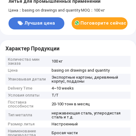
литья для промышленных применений
Цена：basing on drawings and quantity
MOQ：100 кг
Лучшая цена
Поговорите сейчас
Характер Продукции
Количество мин
100 кг
заказа
Цена
basing on drawings and quantity
Экспортные картоны, деревянный
Упаковывая детали
корпус, поддоны
Delivery Time
4~10 weeks
Условия оплаты
T/T
Поставка
20-100 тонн в месяц
способности
нержавеющая сталь, углеродистая
Тип металла
сталь и т.д.
Размер литья
Настроенный
Наименование
Бросая части
производства