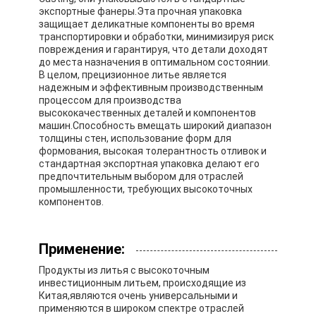
экспортные фанеры.Эта прочная упаковка
защищает деликатные компоненты во время
транспортировки и обработки, минимизируя риск
повреждения и гарантируя, что детали доходят
до места назначения в оптимальном состоянии.
В целом, прецизионное литье является
надежным и эффективным производственным
процессом для производства
высококачественных деталей и компонентов
машин.Способность вмещать широкий диапазон
толщины стен, использование форм для
формования, высокая толерантность отливок и
стандартная экспортная упаковка делают его
предпочтительным выбором для отраслей
промышленности, требующих высокоточных
компонентов.
Дом
Применение:
Продукты
Продукты из литья с высокоточным
инвестиционным литьем, происходящие из
Китая,являются очень универсальными и
О нас
применяются в широком спектре отраслей