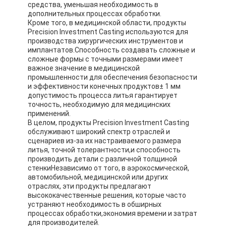
средства, уменьшая необходимость в
Лента стеклянной ткани алюминиевой фольги
дополнительных процессах обработки.
Кроме того, в медицинской области, продукты
Фольга смотрела на бумагу Kraft
Precision Investment Casting используются для
производства хирургических инструментов и
имплантатов.Способность создавать сложные и
Ткань стеклоткани алюминиевой фольги
сложные формы с точными размерами имеет
важное значение в медицинской
Лента Scrim фольги
промышленности для обеспечения безопасности
и эффективности конечных продуктов± 1 мм
Клейкая лента для герметизации трубопроводов отоплен
допустимость процесса литья гарантирует
точность, необходимую для медицинских
применений.
Двойная, который встали на сторону клейкая лента
В целом, продукты Precision Investment Casting
обслуживают широкий спектр отраслей и
Клейкая лента ЛЮБИМЦА
сценариев из-за их настраиваемого размера
литья, точной толерантности,и способность
производить детали с различной толщиной
Отливка вклада точности
стенкиНезависимо от того, в аэрокосмической,
автомобильной, медицинской или других
Электрическая изоляционная панель
отраслях, эти продукты предлагают
высококачественные решения, которые часто
устраняют необходимость в обширных
процессах обработки,экономия времени и затрат
для производителей.