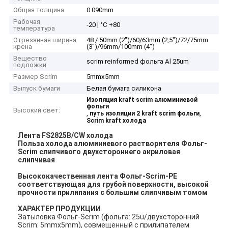
Общая толщина
0.090mm
Рабочая
-20 | °C +80
температура
Отрезанная ширина
48 / 50mm (2")/60/63mm (2,5")/72/75mm
крена
(3")/96mm/100mm (4")
Вещество
scrim reinformed фольга Al 25um
подложки
Размер Scrim
5mmx5mm
Выпуск бумаги
Белая бумага силикона
Изоляция kraft scrim алюминиевой
фольги
Высокий свет:
,
,
путь изоляции 2 kraft scrim фольги
Scrim kraft холода
Лента FS2825B/CW холода
Польза холода алюминиевого растворителя Фольг-
Scrim слипчивого двухстороннего акриловая
слипчивая
Высококачественная лента Фольг-Scrim-PE
соответствующая для грубой поверхности, высокой
прочности прилипания с большим слипчивым томом
ХАРАКТЕР ПРОДУКЦИИ
Затыловка Фольг-Scrim (фольга: 25u/двухсторонний
Scrim: 5mmx5mm), совмещенный с прилипателем