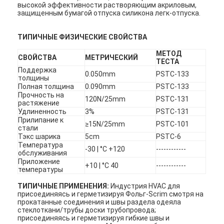
высокой эффективности растворяющим акриловым,
защищенным бумагой отпуска силикона легк-отпуска.
ТИПИЧНЫЕ ФИЗИЧЕСКИЕ СВОЙСТВА
МЕТОД
СВОЙСТВА
МЕТРИЧЕСКИЙ
ТЕСТА
Поддержка
0.050mm
PSTC-133
толщины
Полная толщина
0.090mm
PSTC-133
Прочность на
120N/25mm
PSTC-131
растяжение
Удлиненность
3%
PSTC-131
Прилипание к
≥15N/25mm
PSTC-101
стали
Тэкс шарика
5cm
PSTC-6
Температура
-30 | °C +120
------------
обслуживания
Приложение
+10 | °C 40
------------
температуры
ТИПИЧНЫЕ ПРИМЕНЕНИЯ:
Индустрия HVAC для
присоединяясь и герметизируя Фольг-Scrim смотря на
прокатанные соединения и швы раздела одеяла
стеклоткани/трубы доски трубопровода;
присоединяясь и герметизируя гибкие швы и