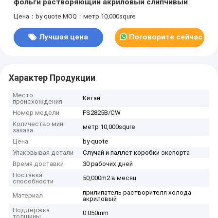
фольги растворяющий акриловый слипчивый
Цена：by quote
MOQ：метр 10,000squre
Лучшая цена
Поговорите сейчас
Характер Продукции
Место
Китай
происхождения
Номер модели
FS2825B/CW
Количество мин
метр 10,000squre
заказа
Цена
by quote
Упаковывая детали
Случай и паллет коробки экспорта
Время доставки
30 рабочих дней
Поставка
50,000m2 в месяц
способности
прилипатель растворителя холода
Материал
акриловый
Поддержка
0.050mm
толщины