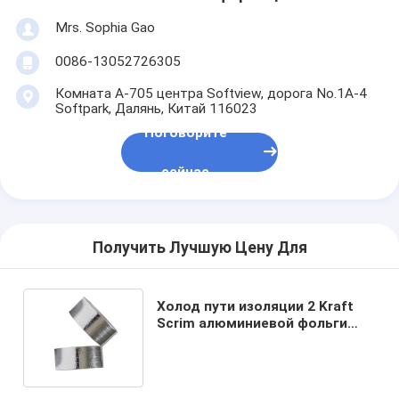
Путешествие фабрики
Mrs. Sophia Gao
Проверка качества
0086-13052726305
Комната A-705 центра Softview, дорога No.1A-4
Свяжитесь мы
Softpark, Далянь, Китай 116023
Поговорите
сейчас
Слипчивая лента изоляции
Лента изоляции стеклянной ткани
Получить Лучшую Цену Для
Теплостойкая лента изоляции
Клейкая лента стеклянной ткани
Холод пути изоляции 2 Kraft
Scrim алюминиевой фольги
Клейкая лента фильма Polyimide
растворяющий акриловый
слипчивый
Клейкая лента алюминиевой фольги