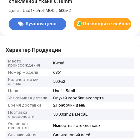
стеклянной ткани 0.18mm
Цена：Usd1~5/roll
MOQ：500м2
Лучшая цена
Поговорите сейчас
Характер Продукции
Место
Китай
происхождения
Номер модели
6361
Количество мин
500м2
заказа
Цена
Usd1~5/roll
Упаковывая детали
Случай коробки экспорта
Время доставки
21 рабочий день
Поставка
50,000m2 в месяц
способности
Основное
Импортная стеклоткань
вещество
Слипчивый тип
Силиконовый клей