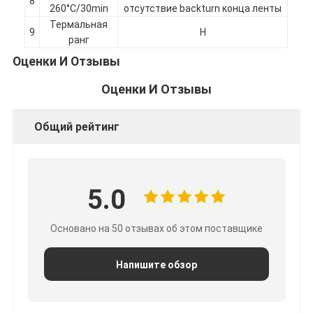
8
260°C/30min
отсутствие backturn конца ленты
Путешествие фабрики
Термальная
9
H
ранг
Проверка качества
Оценки И Отзывы
Свяжитесь мы
Оценки И Отзывы
Общий рейтинг
Слипчивая лента изоляции
Лента изоляции стеклянной ткани
5.0
Теплостойкая лента изоляции
Основано на 50 отзывах об этом поставщике
Клейкая лента стеклянной ткани
Клейкая лента фильма Polyimide
Напишите обзор
Клейкая лента алюминиевой фольги