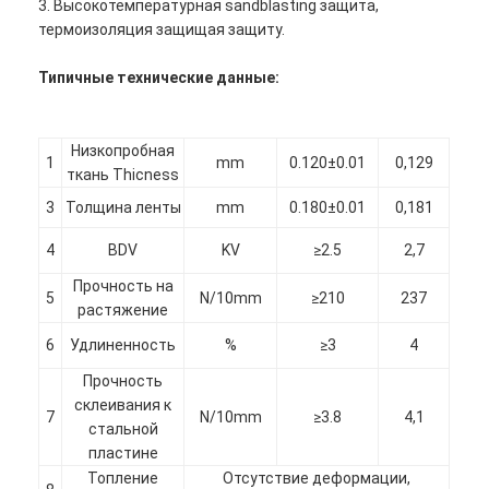
3. Высокотемпературная sandblasting защита,
термоизоляция защищая защиту.
Типичные технические данные:
Низкопробная
1
mm
0.120±0.01
0,129
ткань Thicness
3
Толщина ленты
mm
0.180±0.01
0,181
4
BDV
KV
≥2.5
2,7
Прочность на
5
N/10mm
≥210
237
растяжение
6
Удлиненность
%
≥3
4
Дом
Прочность
склеивания к
Продукты
7
N/10mm
≥3.8
4,1
стальной
пластине
О нас
Топление
Отсутствие деформации,