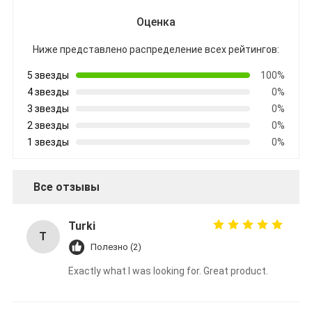
Лента стеклянной ткани алюминиевой фольги
Оценка
Фольга смотрела на бумагу Kraft
Ниже представлено распределение всех рейтингов:
Ткань стеклоткани алюминиевой фольги
5 звезды
100%
4 звезды
0%
Лента Scrim фольги
3 звезды
0%
2 звезды
0%
Клейкая лента для герметизации трубопроводов отоплен
1 звезды
0%
Двойная, который встали на сторону клейкая лента
Все отзывы
Клейкая лента ЛЮБИМЦА
Отливка вклада точности
Turki
T
Полезно (2)
Электрическая изоляционная панель
Exactly what I was looking for. Great product.