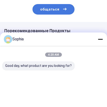
общаться
Порекомендованные Продукты
Sophia
4:20 AM
Good day, what product are you looking for?
Лента из
Ранг х клейкой
Клейкая лента
стеклоткани
ленты силикона
стекловолокн
толщиной 0,16 мм
клейкой ленты
силиконовой
класса F с
стеклоткани для
основе H-кла
разделительным
изоляции
толщиной 180
Лучшая цена
Лучшая цена
Лучшая ц
вкладышем