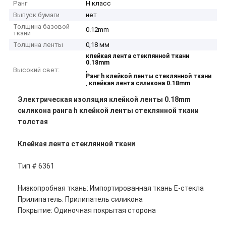
Ранг
Н класс
Выпуск бумаги
нет
Толщина базовой
0.12mm
ткани
Толщина ленты
0,18 мм
клейкая лента стеклянной ткани
0.18mm
,
Высокий свет:
Ранг h клейкой ленты стеклянной ткани
,
клейкая лента силикона 0.18mm
Электрическая изоляция клейкой ленты 0.18mm
силикона ранга h клейкой ленты стеклянной ткани
толстая
Клейкая лента стеклянной ткани
Тип # 6361
Низкопробная ткань: Импортированная ткань E-стекла
Прилипатель: Прилипатель силикона
Покрытие: Одиночная покрытая сторона