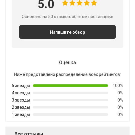
5.0
Лента стеклянной ткани алюминиевой фольги
Основано на 50 отзывах об этом поставщике
Фольга смотрела на бумагу Kraft
Ткань стеклоткани алюминиевой фольги
Напишите обзор
Лента Scrim фольги
Клейкая лента для герметизации трубопроводов отоплен
Оценка
Двойная, который встали на сторону клейкая лента
Ниже представлено распределение всех рейтингов:
Клейкая лента ЛЮБИМЦА
5 звезды
100%
4 звезды
0%
Отливка вклада точности
3 звезды
0%
2 звезды
0%
Электрическая изоляционная панель
1 звезды
0%
Все отзывы