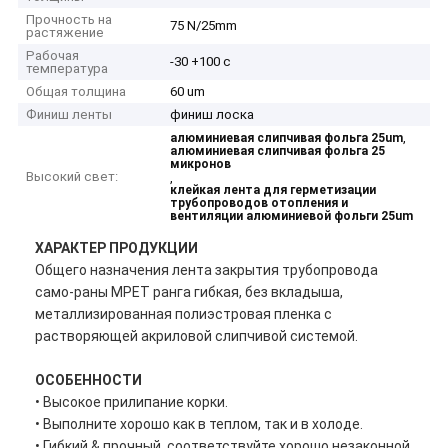
Прочность на
75 N/25mm
растяжение
Рабочая
-30 +100 c
температура
Общая толщина
60 um
Финиш ленты
финиш лоска
,
алюминиевая слипчивая фольга 25um
алюминиевая слипчивая фольга 25
микронов
Высокий свет:
,
клейкая лента для герметизации
трубопроводов отопления и
вентиляции алюминиевой фольги 25um
ХАРАКТЕР ПРОДУКЦИИ
Общего назначения лента закрытия трубопровода
само-раны MPET ранга гибкая, без вкладыша,
металлизированная полиэстровая пленка с
растворяющей акриловой слипчивой системой.
ОСОБЕННОСТИ
• Высокое прилипание корки.
• Выполните хорошо как в теплом, так и в холоде.
• Гибкий & прочный, соответствуйте хорошо незаконной