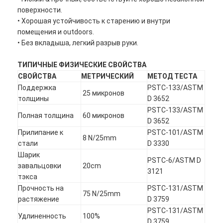
поверхности.
• Хорошая устойчивость к старению и внутри
помещения и outdoors.
• Без вкладыша, легкий разрыв руки.
ТИПИЧНЫЕ ФИЗИЧЕСКИЕ СВОЙСТВА
СВОЙСТВА
МЕТРИЧЕСКИЙ
МЕТОД ТЕСТА
Поддержка
PSTC-133/ASTM
25 микронов
толщины
D 3652
PSTC-133/ASTM
Полная толщина
60 микронов
D 3652
Прилипание к
PSTC-101/ASTM
8 N/25mm
стали
D 3330
Шарик
PSTC-6/ASTM D
завальцовки
20cm
3121
тэкса
Прочность на
PSTC-131/ASTM
75 N/25mm
растяжение
D 3759
PSTC-131/ASTM
Удлиненность
100%
D 3759