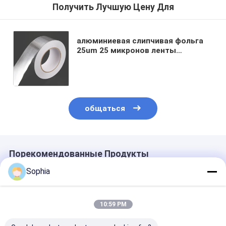
Получить Лучшую Цену Для
алюминиевая слипчивая фольга
25um 25 микронов ленты
закрытия трубопровода
собственной личности
обветренной MPET гибкой без
вкладыша
общаться
Порекомендованные Продукты
Sophia
10:59 PM