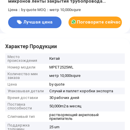
микронов ленты закрытия трубопровода
собственной личности обветренной MPET гибкой
Цена：by quote
MOQ：метр 10,000squre
без вкладыша
Лучшая цена
Поговорите сейчас
Характер Продукции
Место
Китай
происхождения
Номер модели
MPET2525WL
Количество мин
метр 10,000squre
заказа
Цена
by quote
Упаковывая детали
Случай и паллет коробки экспорта
Время доставки
30 рабочих дней
Поставка
50,000m2 в месяц
способности
растворяющий акриловый
Слипчивый тип
прилипатель
Поддержка
25 um
толщины