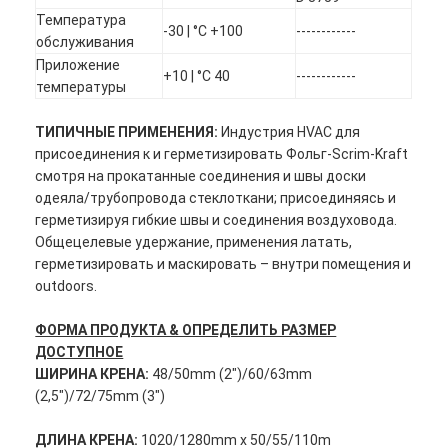
Температура
-30 | °C +100
------------
обслуживания
Приложение
+10 | °C 40
------------
температуры
ТИПИЧНЫЕ ПРИМЕНЕНИЯ:
Индустрия HVAC для
присоединения к и герметизировать Фольг-Scrim-Kraft
смотря на прокатанные соединения и швы доски
одеяла/трубопровода стеклоткани; присоединяясь и
герметизируя гибкие швы и соединения воздуховода.
Общецелевые удержание, применения латать,
герметизировать и маскировать – внутри помещения и
outdoors.
ФОРМА ПРОДУКТА & ОПРЕДЕЛИТЬ РАЗМЕР
Дом
ДОСТУПНОЕ
ШИРИНА КРЕНА:
48/50mm (2")/60/63mm
Продукты
(2,5")/72/75mm (3")
О нас
ДЛИНА КРЕНА:
1020/1280mm x 50/55/110m