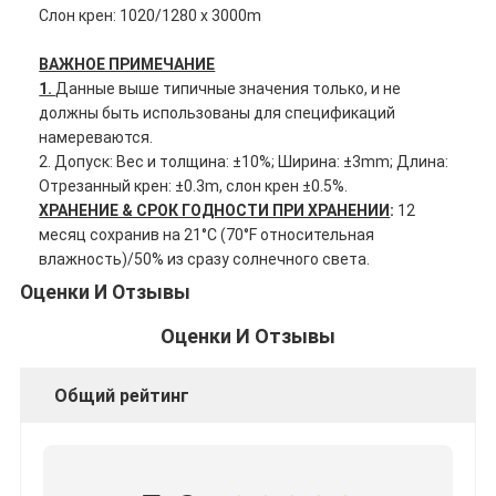
Слон крен: 1020/1280 x 3000m
Путешествие фабрики
ВАЖНОЕ ПРИМЕЧАНИЕ
Проверка качества
1.
Данные выше типичные значения только, и не
должны быть использованы для спецификаций
Свяжитесь мы
намереваются.
2. Допуск: Вес и толщина: ±10%; Ширина: ±3mm; Длина:
Отрезанный крен: ±0.3m, слон крен ±0.5%.
ХРАНЕНИЕ & СРОК ГОДНОСТИ ПРИ ХРАНЕНИИ
:
12
Слипчивая лента изоляции
месяц сохранив на 21°C (70°F относительная
влажность)/50% из сразу солнечного света.
Лента изоляции стеклянной ткани
Оценки И Отзывы
Теплостойкая лента изоляции
Оценки И Отзывы
Клейкая лента стеклянной ткани
Общий рейтинг
Клейкая лента фильма Polyimide
Клейкая лента алюминиевой фольги