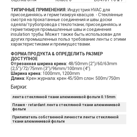
ТИПИЧНЫЕ ПРИМЕНЕНИЯ:
Индустрия HVAC для
присоединяясь и герметизируя квасцов. - Стеклянные
смотря на прокатанные соединения и швы доски
одеяла/трубопровода стеклоткани; присоединяясь и
герметизируя промышленные швы и соединения
insulation трубы. Может также быть использован для
других промышленных польз требование ленты с этими
характеристиками и преимуществами.
ФОРМА ПРОДУКТА & ОПРЕДЕЛИТЬ РАЗМЕР
ДОСТУПНОЕ
Отрезанная ширина крена:
48/50mm (2")/60/63mm
(2,5")/72/75mm (3")/96mm/100mm (4").
Ширина крена:
1000mm, 1200mm
Длина:
Крен журнала: крен 45/50m слон: 500m/750m
Бирки:
лента стеклянной ткани алюминиевой фольги 0.15mm
Дом
Пламя - retardant лента стеклянной ткани алюминиевой
фольги
Продукты
Прилипатель собственной личности ленты стеклянной
ткани алюминиевой фольги
О нас