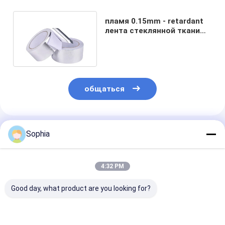
Лента стеклянной ткани алюминиевой фольги
пламя 0.15mm - retardant
Фольга смотрела на бумагу Kraft
лента стеклянной ткани
алюминиевой фольги
Ткань стеклоткани алюминиевой фольги
Лента Scrim фольги
общаться
Клейкая лента для герметизации трубопроводов отоплен
Двойная, который встали на сторону клейкая лента
Порекомендованные Продукты
Sophia
Клейкая лента ЛЮБИМЦА
Отливка вклада точности
4:32 PM
Электрическая изоляционная панель
Good day, what product are you looking for?