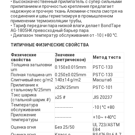
• Высококачественный прилипатель с супер сильными
прилипанием и прочностью крепления предлагает
надежную и прочную ткань Алюмини-стекла смотря на
соединения и швы герметизируя в промышленном
применении термоизоляции трубы,
• Тариф передачи пара низкой влаги делает BondTape
AG-1805HK превосходный барьер пара.
• Диапазон температур обслуживания от -10 | +80 °C.
ТИПИЧНЫЕ ФИЗИЧЕСКИЕ СВОЙСТВА
Физические
Значение
Метод теста
свойства
(метрическое)
Толщина затыловки
0.150±0.015mm
PSTC-133
um
Полная толщина um
0.250±0.025mm
PSTC-133
Слипчивый вес g/m2
140±14 g/m2
Масштаб
Прилипание к
≥22N/25mm
PSTC-101
стальному N/25mm
Тэкс шарика
≥25 #
JIS Z0237
(стальной шарик #)
Температура
------------
-10 | °C +80
обслуживания
Приложение
-----------
+10~ +40°C
температуры
UL 723/ASTM
Оценка огня
Без 25/50
E84
Оценка огня
Класс o
BS476 Pt 6 & 7