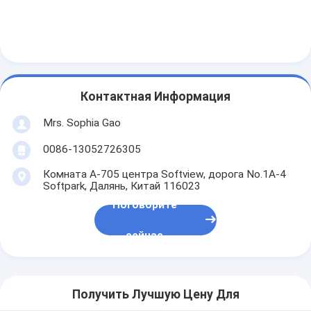
Путешествие фабрики
Проверка качества
Свяжитесь мы
Контактная Информация
Mrs. Sophia Gao
Слипчивая лента изоляции
0086-13052726305
Лента изоляции стеклянной ткани
Комната A-705 центра Softview, дорога No.1A-4
Softpark, Далянь, Китай 116023
Теплостойкая лента изоляции
Поговорите
Клейкая лента стеклянной ткани
сейчас
Клейкая лента фильма Polyimide
Клейкая лента алюминиевой фольги
Получить Лучшую Цену Для