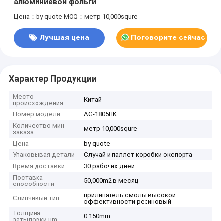
алюминиевой фольги
Цена：by quote
MOQ：метр 10,000squre
Лучшая цена
Поговорите сейчас
Характер Продукции
Место
Китай
происхождения
Номер модели
AG-1805HK
Количество мин
метр 10,000squre
заказа
Цена
by quote
Упаковывая детали
Случай и паллет коробки экспорта
Время доставки
30 рабочих дней
Поставка
50,000m2 в месяц
способности
прилипатель смолы высокой
Слипчивый тип
эффективности резиновый
Толщина
0.150mm
затыловки um