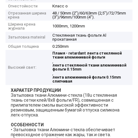
Огнестойкости
Класс o
Отрезанная ширина
48 / 50mm (2")/60/63mm (2,5")/72/75mm
крена
(3")/96mm/100mm (4").
Ширина крена
1000mm, 1200mm
журнала
Стеклянная ткань фольги Al
Затыловка mateiral
прокатанная
Общая толщина
0.250mm
Пламя - retardant лента стеклянной
ткани алюминиевой фольги
,
лента стеклянной ткани алюминиевой
Высокий свет:
фольги 0.15mm
,
лента алюминиевой фольги 0.15mm
слипчивая
ХАРАКТЕР ПРОДУКЦИИ
Затыловка ткани Алюмини-стекла (18u стеклянная
ткань сетки клей/8x8 фольги/FR), совмещенная с
прилипателем смолы высокой эффективности
резиновым, защищенным бумагой отпуска силикона
легк-отпуска.
ОСОБЕННОСТИ
• Затыловка ткани Алюмини-стекла обеспечивает
превосходное отражение как жары, так и света.