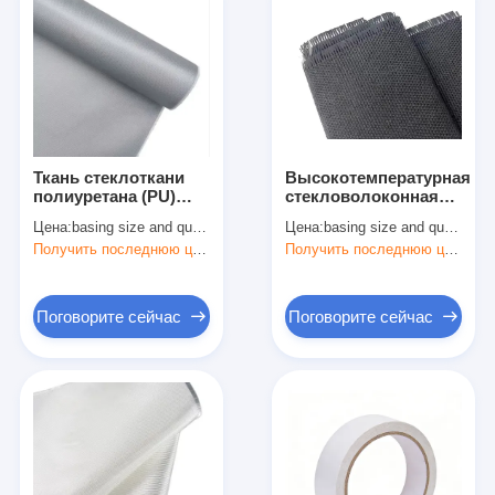
Ткань стеклоткани
Высокотемпературная
полиуретана (PU)
стекловолоконная
покрытая
ткань с графитовым
Цена:
basing size and quantity
Цена:
basing size and quantity
покрытием
Получить последнюю цену
Получить последнюю цену
Поговорите сейчас
Поговорите сейчас
Дом
Продукты
О нас