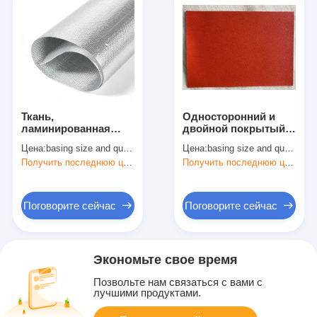
Ткань,
Односторонний и
ламинированная
двойной покрытый
алюминиевой
силиконовым
Цена:
basing size and quantity
Цена:
basing size and quantity
фольгой,
покрытием
Получить последнюю цену
Получить последнюю цену
односторонняя или
стекловолокно/
двусторонняя
ткань с высоким
содержанием
кремния
Поговорите сейчас
Поговорите сейчас
Экономьте свое время
Позвольте нам связаться с вами с
лучшими продуктами.