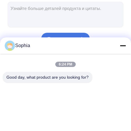
Лента стеклянной ткани алюминиевой фольги
Фольга смотрела на бумагу Kraft
Ткань стеклоткани алюминиевой фольги
Продолжать
Лента Scrim фольги
Sophia
Клейкая лента для герметизации трубопроводов отоплени
Наши Категории
6:24 PM
Двойная, который встали на сторону клейкая лента
Good day, what product are you looking for?
Клейкая лента ЛЮБИМЦА
Отливка вклада точности
Электрическая изоляционная панель
Слипчивая лента
Лента изоляции
Теплостойкая 
изоляции
стеклянной ткани
изоляции