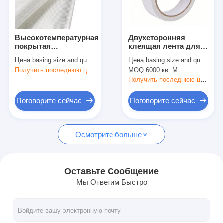
Путешествие фабрики
Проверка качества
Высокотемпературная
Двухсторонняя
покрытая
клеящая лента для
Свяжитесь мы
стекловолокно ткань
тканей толщиной 100
Цена:
basing size and quantity
Цена:
basing size and quantity
-- теплостойкая и
мм с акриловым
Получить последнюю цену
MOQ:
6000 кв. М.
теплоизоляционная.
растворителем
Получить последнюю цену
Слипчивая лента изоляции
Поговорите сейчас
Поговорите сейчас
Лента изоляции стеклянной ткани
Осмотрите больше
Теплостойкая лента изоляции
Клейкая лента стеклянной ткани
Оставьте Сообщение
Мы Ответим Быстро
Клейкая лента фильма Polyimide
Клейкая лента алюминиевой фольги