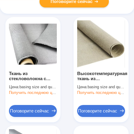
Поговорите сейчас
Ткань из
Высокотемпературная
стекловолокна с
ткань из
покрытием из
стекловолокна с
Цена:
basing size and quantity
Цена:
basing size and quantity
силиката кальция
вермикулитовым
Получить последнюю цену
Получить последнюю цену
покрытием / ткань с
высоким
содержанием
кремнезема
Поговорите сейчас
Поговорите сейчас