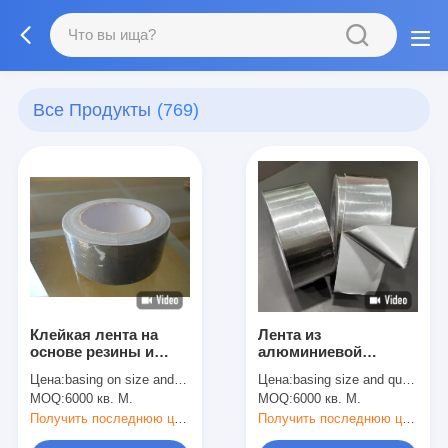
Все Продукты
(769)
Клейкая лента на
Лента из
основе резины и
алюминиевой
смолы различной
фольги, клей на
Цена:
basing on size and quantity
Цена:
basing size and quantity
толщины
основе акрила и
MOQ:
6000 кв. М.
MOQ:
6000 кв. М.
резины на основе
растворителя
Получить последнюю цену
Получить последнюю цену