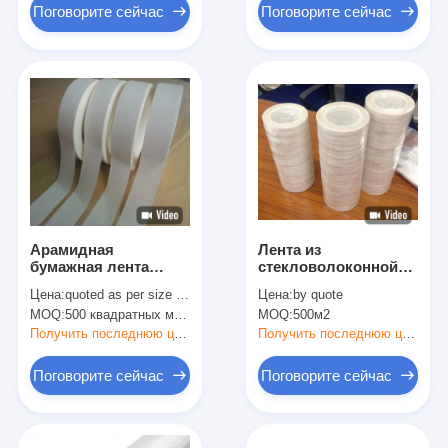
Поговорите сейчас
Поговорите сейчас
Арамидная
Лента из
бумажная лента
стекловолоконной
класса F/H для
ткани, акриловый
Цена:
quoted as per size and quantity
Цена:
by quote
изоляционной
или силиконовый
MOQ:
500 квадратных метров
MOQ:
500м2
защиты
клей класса F/H
Получить последнюю цену
Получить последнюю цену
Поговорите сейчас
Поговорите сейчас